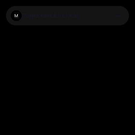
Megacasinoblackjack
M