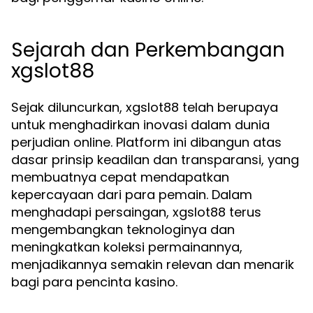
Sejarah dan Perkembangan
xgslot88
Sejak diluncurkan, xgslot88 telah berupaya
untuk menghadirkan inovasi dalam dunia
perjudian online. Platform ini dibangun atas
dasar prinsip keadilan dan transparansi, yang
membuatnya cepat mendapatkan
kepercayaan dari para pemain. Dalam
menghadapi persaingan, xgslot88 terus
mengembangkan teknologinya dan
meningkatkan koleksi permainannya,
menjadikannya semakin relevan dan menarik
bagi para pencinta kasino.