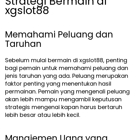
Strategi Bermain di
xgslot88
Memahami Peluang dan
Taruhan
Sebelum mulai bermain di xgslot88, penting
bagi pemain untuk memahami peluang dan
jenis taruhan yang ada. Peluang merupakan
faktor penting yang menentukan hasil
permainan. Pemain yang mengenali peluang
akan lebih mampu mengambil keputusan
strategis mengenai kapan harus bertaruh
lebih besar atau lebih kecil.
Manajemen Uang yang