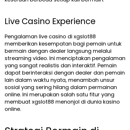
Live Casino Experience
Pengalaman live casino di xgslot88
memberikan kesempatan bagi pemain untuk
bermain dengan dealer langsung melalui
streaming video. Ini menciptakan pengalaman
yang sangat realistis dan interaktif. Pemain
dapat berinteraksi dengan dealer dan pemain
lain dalam waktu nyata, menambah unsur
sosial yang sering hilang dalam permainan
online. Ini merupakan salah satu fitur yang
membuat xgslot88 menonjol di dunia kasino
online.