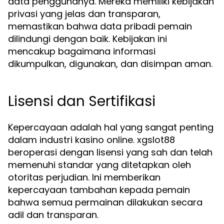
data penggunanya. Mereka memiliki kebijakan
privasi yang jelas dan transparan,
memastikan bahwa data pribadi pemain
dilindungi dengan baik. Kebijakan ini
mencakup bagaimana informasi
dikumpulkan, digunakan, dan disimpan aman.
Lisensi dan Sertifikasi
Kepercayaan adalah hal yang sangat penting
dalam industri kasino online. xgslot88
beroperasi dengan lisensi yang sah dan telah
memenuhi standar yang ditetapkan oleh
otoritas perjudian. Ini memberikan
kepercayaan tambahan kepada pemain
bahwa semua permainan dilakukan secara
adil dan transparan.