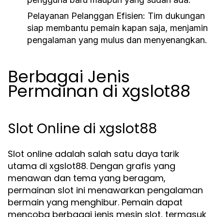
Pelayanan Pelanggan Efisien:
Tim dukungan
siap membantu pemain kapan saja, menjamin
pengalaman yang mulus dan menyenangkan.
Berbagai Jenis
Permainan di xgslot88
Slot Online di xgslot88
Slot online adalah salah satu daya tarik
utama di xgslot88. Dengan grafis yang
menawan dan tema yang beragam,
permainan slot ini menawarkan pengalaman
bermain yang menghibur. Pemain dapat
mencoba berbagai jenis mesin slot, termasuk