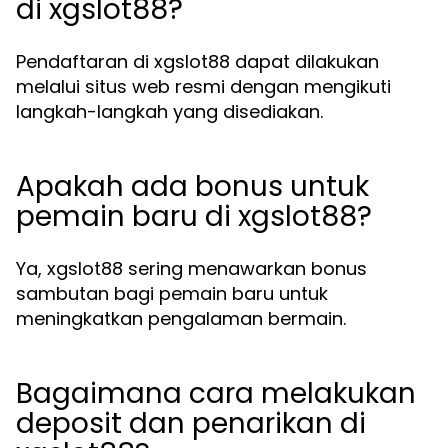
di xgslot88?
Pendaftaran di xgslot88 dapat dilakukan
melalui situs web resmi dengan mengikuti
langkah-langkah yang disediakan.
Apakah ada bonus untuk
pemain baru di xgslot88?
Ya, xgslot88 sering menawarkan bonus
sambutan bagi pemain baru untuk
meningkatkan pengalaman bermain.
Bagaimana cara melakukan
deposit dan penarikan di