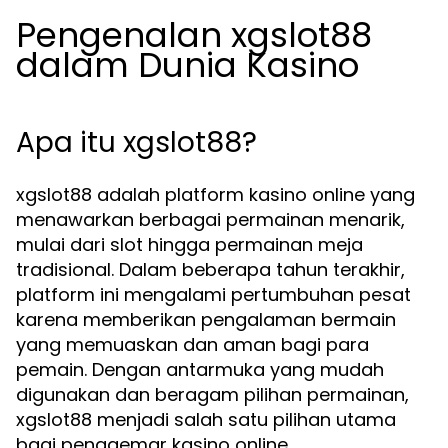
Pengenalan xgslot88
dalam Dunia Kasino
Apa itu xgslot88?
xgslot88 adalah platform kasino online yang
menawarkan berbagai permainan menarik,
mulai dari slot hingga permainan meja
tradisional. Dalam beberapa tahun terakhir,
platform ini mengalami pertumbuhan pesat
karena memberikan pengalaman bermain
yang memuaskan dan aman bagi para
pemain. Dengan antarmuka yang mudah
digunakan dan beragam pilihan permainan,
xgslot88 menjadi salah satu pilihan utama
bagi penggemar kasino online.