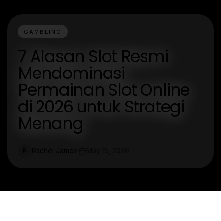
GAMBLING
7 Alasan Slot Resmi
Mendominasi
Permainan Slot Online
di 2026 untuk Strategi
Menang
Rachel James
May 15, 2026
R