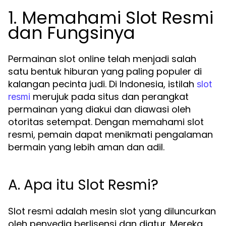
1. Memahami Slot Resmi
dan Fungsinya
Permainan slot online telah menjadi salah
satu bentuk hiburan yang paling populer di
kalangan pecinta judi. Di Indonesia, istilah
slot
merujuk pada situs dan perangkat
resmi
permainan yang diakui dan diawasi oleh
otoritas setempat. Dengan memahami slot
resmi, pemain dapat menikmati pengalaman
bermain yang lebih aman dan adil.
A. Apa itu Slot Resmi?
Slot resmi adalah mesin slot yang diluncurkan
oleh penyedia berlisensi dan diatur. Mereka