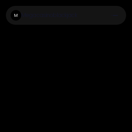
Megacasinoblackjack
M