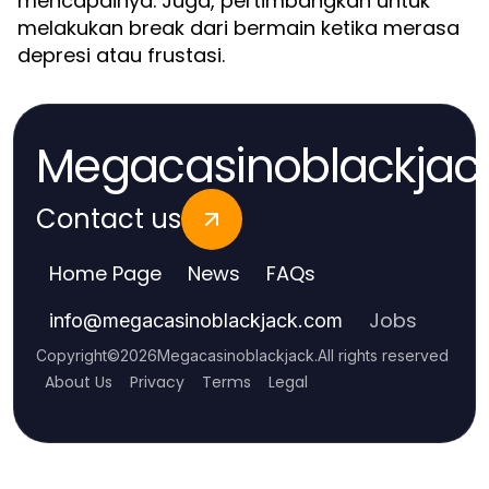
mencapainya. Juga, pertimbangkan untuk
melakukan break dari bermain ketika merasa
depresi atau frustasi.
Megacasinoblackjac
Contact us
Home Page
News
FAQs
Jobs
info
@
megacasinoblackjack.com
Copyright
©
2026
Megacasinoblackjack
.
All rights reserved
About Us
Privacy
Terms
Legal