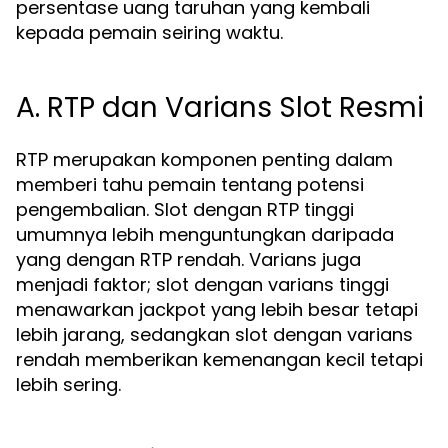
persentase uang taruhan yang kembali
kepada pemain seiring waktu.
A. RTP dan Varians Slot Resmi
RTP merupakan komponen penting dalam
memberi tahu pemain tentang potensi
pengembalian. Slot dengan RTP tinggi
umumnya lebih menguntungkan daripada
yang dengan RTP rendah. Varians juga
menjadi faktor; slot dengan varians tinggi
menawarkan jackpot yang lebih besar tetapi
lebih jarang, sedangkan slot dengan varians
rendah memberikan kemenangan kecil tetapi
lebih sering.