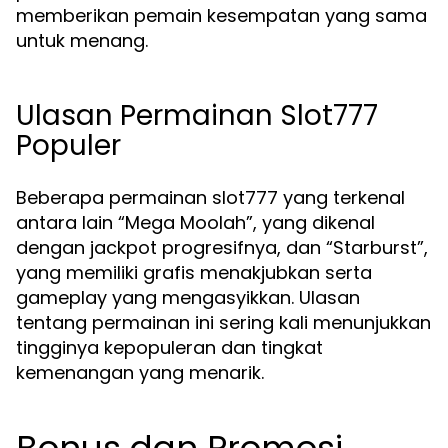
memberikan pemain kesempatan yang sama
untuk menang.
Ulasan Permainan Slot777
Populer
Beberapa permainan slot777 yang terkenal
antara lain “Mega Moolah”, yang dikenal
dengan jackpot progresifnya, dan “Starburst”,
yang memiliki grafis menakjubkan serta
gameplay yang mengasyikkan. Ulasan
tentang permainan ini sering kali menunjukkan
tingginya kepopuleran dan tingkat
kemenangan yang menarik.