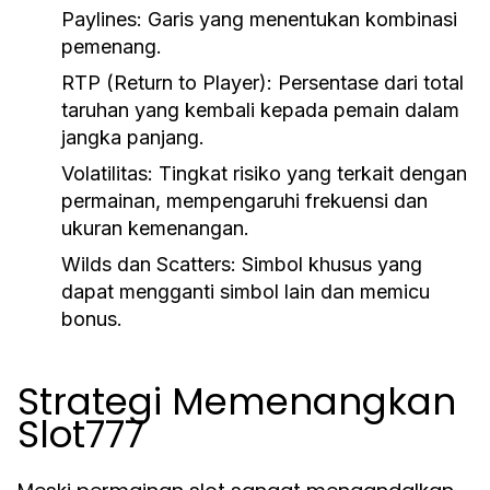
Paylines:
Garis yang menentukan kombinasi
pemenang.
RTP (Return to Player):
Persentase dari total
taruhan yang kembali kepada pemain dalam
jangka panjang.
Volatilitas:
Tingkat risiko yang terkait dengan
permainan, mempengaruhi frekuensi dan
ukuran kemenangan.
Wilds dan Scatters:
Simbol khusus yang
dapat mengganti simbol lain dan memicu
bonus.
Strategi Memenangkan
Slot777