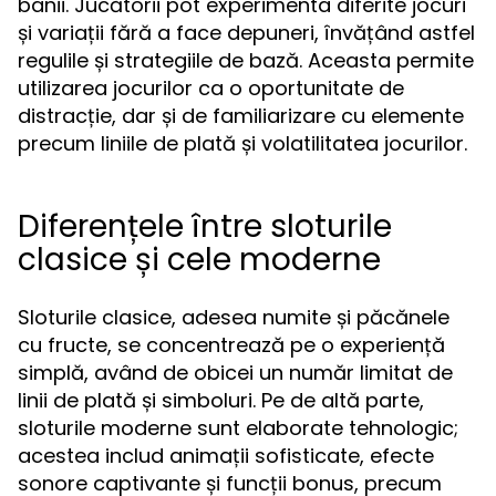
banii. Jucătorii pot experimenta diferite jocuri
și variații fără a face depuneri, învățând astfel
regulile și strategiile de bază. Aceasta permite
utilizarea jocurilor ca o oportunitate de
distracție, dar și de familiarizare cu elemente
precum liniile de plată și volatilitatea jocurilor.
Diferențele între sloturile
clasice și cele moderne
Sloturile clasice, adesea numite și păcănele
cu fructe, se concentrează pe o experiență
simplă, având de obicei un număr limitat de
linii de plată și simboluri. Pe de altă parte,
sloturile moderne sunt elaborate tehnologic;
acestea includ animații sofisticate, efecte
sonore captivante și funcții bonus, precum