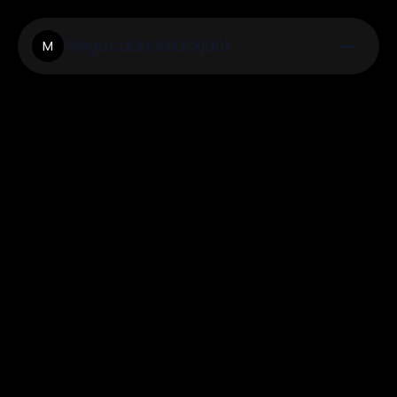
Megacasinoblackjack
M