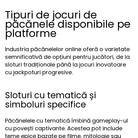
Tipuri de jocuri de
păcănele disponibile pe
platforme
Industria păcănelelor online oferă o varietate
semnificativă de opțiuni pentru jucători, de la
sloturi tradiționale până la jocuri inovatoare
cu jackpoturi progresive.
Sloturi cu tematică și
simboluri specifice
Păcănelele cu tematică îmbină gameplay-ul
cu povești captivante. Acestea pot include
teme epice bazate pe filme, mitologie sau