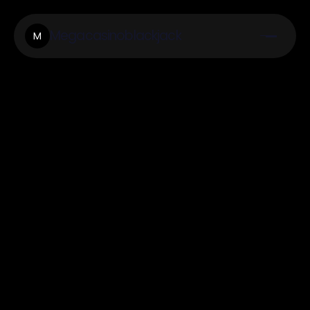
Megacasinoblackjack
M