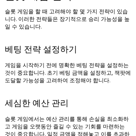
슬롯 게임을 할 때 고려해야 할 몇 가지 전략이 있습
니다. 이러한 전략들은 장기적으로 승리 가능성을 높
일 수 있습니다.
베팅 전략 설정하기
게임을 시작하기 전에 명확한 베팅 전략을 설정하는
것이 중요합니다. 초기 베팅 금액을 설정하고, 잭팟에
도달할 가능성을 고려하여 조정해야 합니다.
세심한 예산 관리
슬롯 게임에서는 예산 관리를 통해 손실을 최소화하
고 게임을 오랫동안 즐길 수 있는 기회를 마련하는
것이 중요합니다. 일정 금액을 정해놓고 이를 초과하