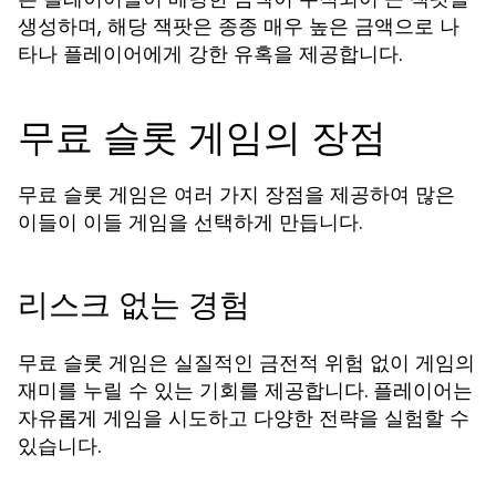
생성하며, 해당 잭팟은 종종 매우 높은 금액으로 나
타나 플레이어에게 강한 유혹을 제공합니다.
무료 슬롯 게임의 장점
무료 슬롯 게임은 여러 가지 장점을 제공하여 많은
이들이 이들 게임을 선택하게 만듭니다.
리스크 없는 경험
무료 슬롯 게임은 실질적인 금전적 위험 없이 게임의
재미를 누릴 수 있는 기회를 제공합니다. 플레이어는
자유롭게 게임을 시도하고 다양한 전략을 실험할 수
있습니다.