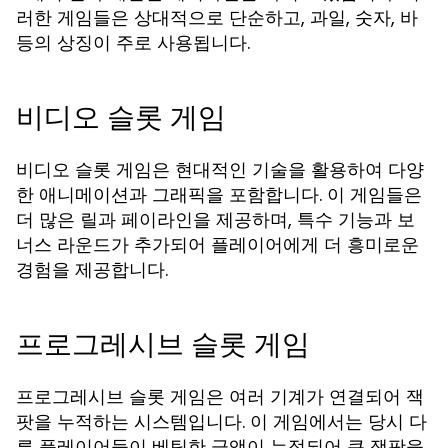
러한 게임들은 상대적으로 단순하고, 과일, 숫자, 바
등의 상징이 주로 사용됩니다.
비디오 슬롯 게임
비디오 슬롯 게임은 현대적인 기술을 활용하여 다양
한 애니메이션과 그래픽을 포함합니다. 이 게임들은
더 많은 릴과 페이라인을 제공하며, 특수 기능과 보
너스 라운드가 추가되어 플레이어에게 더 흥미로운
경험을 제공합니다.
프로그레시브 슬롯 게임
프로그레시브 슬롯 게임은 여러 기계가 연결되어 잭
팟을 누적하는 시스템입니다. 이 게임에서는 당시 다
른 플레이어들이 베팅한 금액이 누적되어 큰 잭팟을