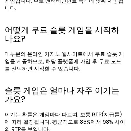
게임입니다. 주로 엔터테인먼트 목적에 맞춰 제공됩
니다.
어떻게 무료 슬롯 게임을 시작하
나요?
대부분의 온라인 카지노 웹사이트에서 무료 슬롯 게
임을 제공하므로, 해당 플랫폼에 가입 후 무료 모드
를 선택하면 시작할 수 있습니다.
슬롯 게임은 얼마나 자주 이기는
가요?
이기는 확률은 게임마다 다르며, 보통 RTP(지급률)
에 따라 결정됩니다. 평균적으로 85%에서 98% 사이
의 RTP를 보입니다.